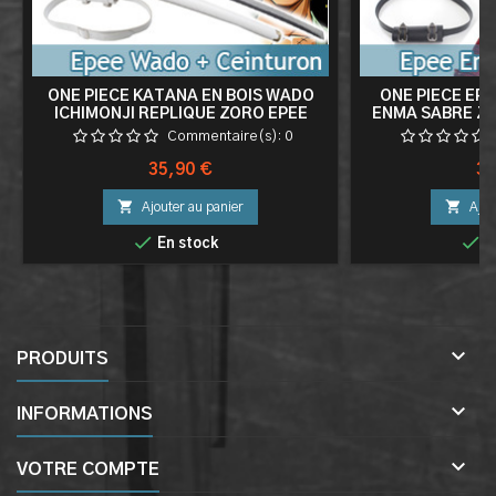
ONE PIECE KATANA EN BOIS WADO
ONE PIECE EPE
ICHIMONJI REPLIQUE ZORO EPEE
ENMA SABRE Z
SABRE + CEINTURON BLANC PORTE
VIOLET EDITION
Commentaire(s):
0
EPEE CEINTURE
PORTE EP
Prix
Pri
35,90 €
32


Ajouter au panier
Ajou


En stock
E

PRODUITS

INFORMATIONS

VOTRE COMPTE