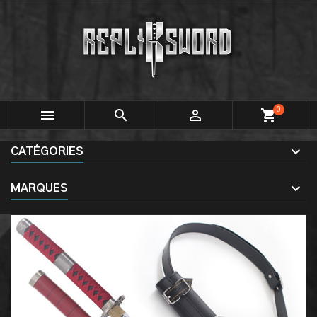
0



shopping_cart
CATÉGORIES
MARQUES