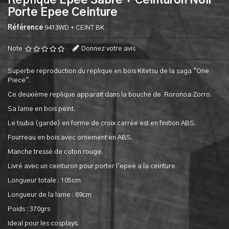
Replique Epee Sabre + Ceinturon Noir
Porte Epee Ceinture
Référence
9413WD + CEINT BK
Note
Donnez votre avis
Superbe reproduction du replique en bois Kitetsu de la saga "One
Piece".
Ce deuxième replique apparait dans la bouche de Roronoa Zorro.
Sa lame en bois peint.
Le tsuba (garde) en forme de croix carrée est en finition ABS.
Fourreau en bois avec ornement en ABS.
Manche tressé de coton rouge.
Livré avec un ceinturon pour porter l'epee a la ceinture.
Longueur totale : 105cm
Longueur de la lame : 69cm
Poids : 370grs
Ideal pour les cosplays.