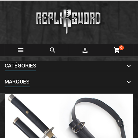
0



shopping_cart
CATÉGORIES
MARQUES