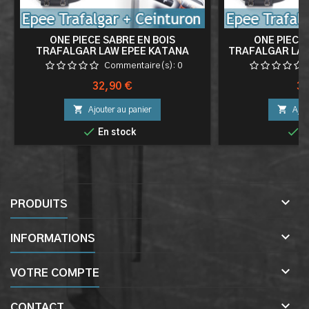
ONE PIECE SABRE EN BOIS
ONE PIECE 
TRAFALGAR LAW EPEE KATANA
TRAFALGAR LAW
MANCHE VIOLET + CEINTURON NOIR
SABRE + CEIN
Commentaire(s):
0
PORTE EPEE CEINTURE
EPEE 
Prix
Pri
32,90 €
32


Ajouter au panier
Ajou


En stock
E

PRODUITS

INFORMATIONS

VOTRE COMPTE

CONTACT