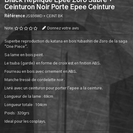
Black Replique Epee Zoro Sabre +
Ceinturon Noir Porte Epee Ceinture
Référence
JS936WD + CEINT BK
Note
Donnez votre avis
Superbe reproduction du katana en bois Yubashiri de Zoro de la saga
"One Piece".
Sa lame en bois peint.
Le tsuba (garde) en forme de croix est en finition ABS.
Fourreau en bois avec ornement en ABS.
Manche tressé de cordelette noir.
Livré avec un ceinturon pour porter l'epee a la ceinture.
Longueur de la lame : 69cm
Longueur totale : 104cm
Poids : 320grs
Ideal pour les cosplays.