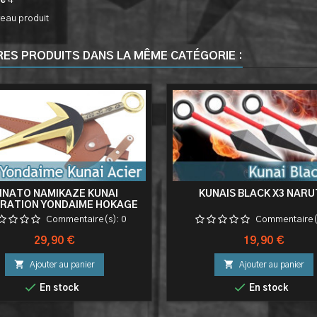
ce
4
eau produit
RES PRODUITS DANS LA MÊME CATÉGORIE :
INATO NAMIKAZE KUNAI
KUNAIS BLACK X3 NAR
RATION YONDAIME HOKAGE
COUTEAU NARUTO
Commentaire(s):
0
Commentaire(
Prix
Prix
29,90 €
19,90 €


Ajouter au panier
Ajouter au panier


En stock
En stock