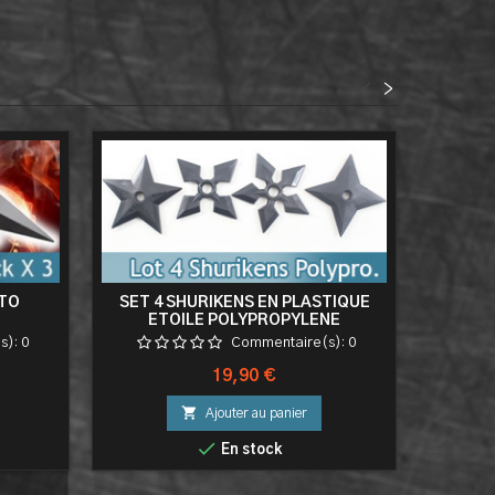
<
>
UTO
SET 4 SHURIKENS EN PLASTIQUE
YON
ETOILE POLYPROPYLENE
ENTRAINEMENT - KN-411-PP
s):
0
Commentaire(s):
0
Prix
19,90 €

Ajouter au panier

En stock