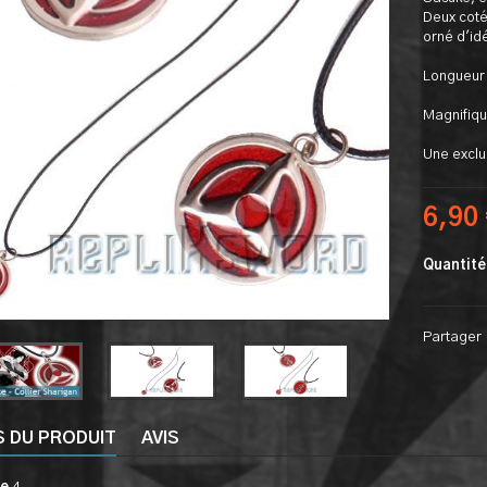
Deux cotés
orné d'i
Longueur 
Magnifiqu
Une exclu
6,90
Quantité
Partager
S DU PRODUIT
AVIS