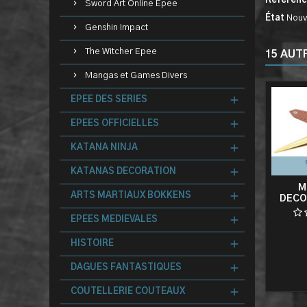
Référen
Sword Art Online Epee
État
Nouv
Genshin Impact
The Witcher Epee
15 AUT
Mangas et Games Divers
EPEE DES SERIES
EPEES OFFICIELLES
KATANA NINJA
KATANAS DECORATION
M
ARTS MARTIAUX BOKKENS
DECO
EPEES MEDIEVALES
HISTOIRE
DAGUES FANTASTIQUES
COUTELLERIE COUTEAUX