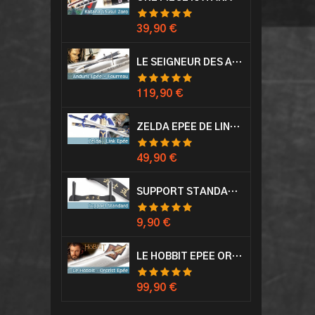
Prix
39,90 €
LE SEIGNEUR DES ANNEAUX EPÉE ANDURIL ARAGORN
Prix
119,90 €
ZELDA EPÉE DE LINK AVEC FOURREAU MASTER SWORD EPEE
Prix
49,90 €
SUPPORT STANDARD KATANA EPÉE
Prix
9,90 €
LE HOBBIT EPÉE ORCRIST EPÉE DE THORIN SABRE + PLAQUE MURALE EN BOIS
Prix
99,90 €