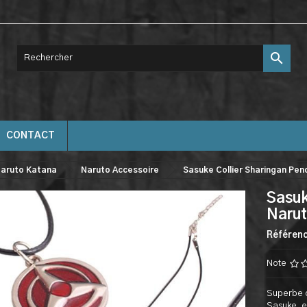

CONTACT
aruto Katana
Naruto Accessoire
Sasuke Collier Sharingan Pen
Sasuk
Naru
Référen
Note
Superbe c
Sasuke, e