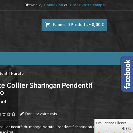
Bienvenue,
Connexion
ou
Créez votre compte
shopping_cart
Panier:
0
Produits - 0,00 €
dentif Naruto
e Collier Sharingan Pendentif
to
ce
4
Donnez votre avis
Évaluations Clients
ollier inspiré du manga Naruto. Pendentif sharingan de
4.7
/5
n métal.