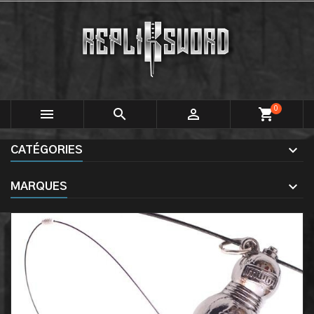
0



shopping_cart
CATÉGORIES
MARQUES