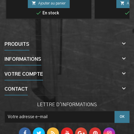


Ajouter au panier
Ajou


En stock
E

PRODUITS

INFORMATIONS

VOTRE COMPTE

CONTACT
LETTRE D'INFORMATIONS