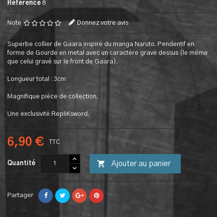
Référence
8
Note
Donnez votre avis
Superbe collier de Gaara inspiré du manga Naruto. Pendentif en
forme de Gourde en metal avec un caractère gravé dessus (le même
que celui gravé sur le front de Gaara).
Longueur total : 3cm
Magnifique pièce de collection.
Une exclusivité RepliKsword.
6,90 €
TTC

Ajouter au panier
Quantité
Partager