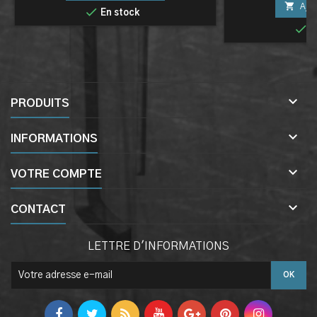

Ajou

En stock

E

PRODUITS

INFORMATIONS

VOTRE COMPTE

CONTACT
LETTRE D'INFORMATIONS