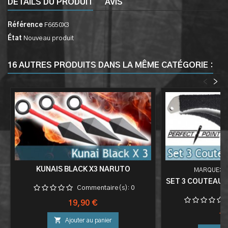
DÉTAILS DU PRODUIT
AVIS
Référence
F6650X3
État
Nouveau produit
16 AUTRES PRODUITS DANS LA MÊME CATÉGORIE :
<
>
KUNAIS BLACK X3 NARUTO
MARQUE:
P
SET 3 COUTEAUX
Commentaire(s):
0
0
Prix
19,90 €
Pri
19

Ajouter au panier