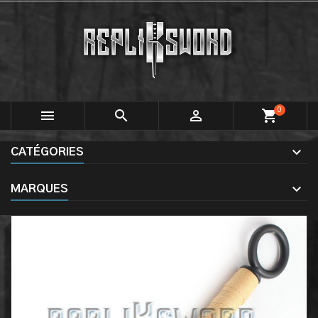
0



shopping_cart
CATÉGORIES
MARQUES