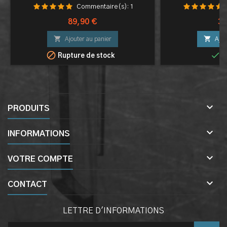
REPLI
Commentaire(s):
1
Prix
Pri
89,90 €
39


Ajouter au panier
Ajou


Rupture de stock
E

PRODUITS

INFORMATIONS

VOTRE COMPTE

CONTACT
LETTRE D'INFORMATIONS