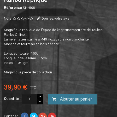
Ranbu Replique
Référence
SH-598
Note
Donnez votre avis
Magnifique replique de l'epee de kogitsunemaru tiré de Touken
Ranbu Online.
Lame en acier stainless 440 inoxydable non tranchante.
Manche et fourreau en bois décoré.
Longueur totale : 106cm
Longueur de la lame : 67cm
Poids : 1070grs
Magnifique piece de collection.
39,90 €
TTC

Ajouter au panier
Quantité
Partager