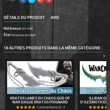
DÉTAILS DU PRODUIT
AVIS
Référence
SH-598
État
Nouveau produit
16 AUTRES PRODUITS DANS LA MÊME CATÉGORIE :
<
>
KRATOS LAMES DU CHAOS GOD OF
ILLIDAN GL
WAR DAGUE KRATOS POIGNARD
D'AZZINOTH EP
COUTEAU ACIER + PRESENTOIR EN
DOUBLE 
Commentaire(s):
3