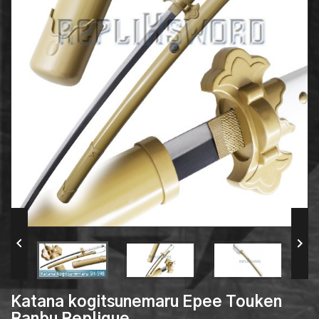


Katana kogitsunemaru Epee Touken