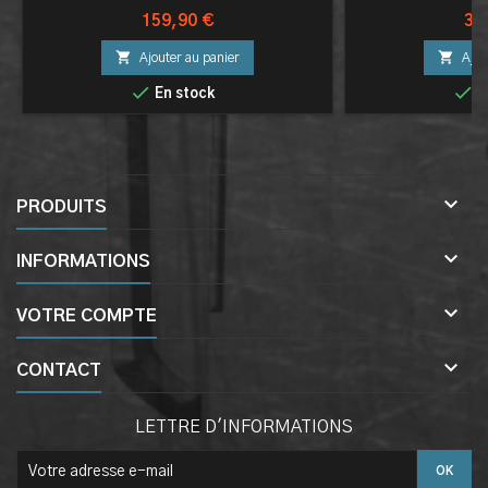
BOIS
Prix
Pri
159,90 €
38


Ajouter au panier
Ajou


En stock
E

PRODUITS

INFORMATIONS

VOTRE COMPTE

CONTACT
LETTRE D'INFORMATIONS