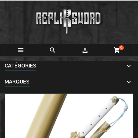
0



shopping_cart
CATÉGORIES
MARQUES