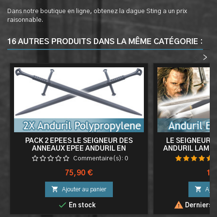
Dans notre boutique en ligne, obtenez la dague Sting a un prix
raisonnable.
16 AUTRES PRODUITS DANS LA MÊME CATÉGORIE :
<
>
PACK 2 EPEES LE SEIGNEUR DES
LE SEIGNEUR 
ANNEAUX EPEE ANDURIL EN
ANDURIL LAME
POLYPROPYLENE EPEE SABRE
AR
Commentaire(s):
0
ENTRAINEMENT
Prix
Pri
75,90 €
14


Ajouter au panier
Ajou


En stock
Derniers a