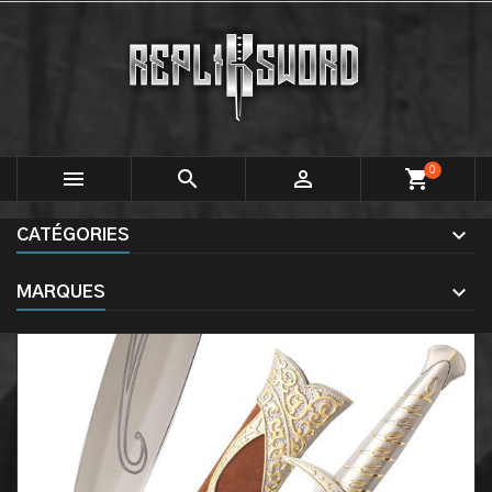
0



shopping_cart
CATÉGORIES
MARQUES