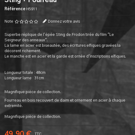
Sting + Fourreau
Référence
H5911
Note
Donnez votre avis
Superbe réplique de l'épée Sting de Frodon tirée du film "Le
Seigneur des anneaux".
La lame en acier est biseautée, des écritures elfiques gravées la
décorent richement.
Le manche est en acier et la garde est ornée d'inscriptions elfiques.
Longueur totale : 48cm
Longueur lame : 31cm
Magnifique pièce de collection.
Fourreau en bois recouvert de daim et ornement en acier à chaque
extremité.
Magnifique pièce de collection.
49,90 €
TTC