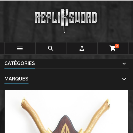
0



shopping_cart
CATÉGORIES
MARQUES