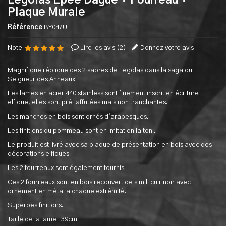
Legolas Epee Dague + Fourreau +
Plaque Murale
Référence
BY047U
Note
Lire les avis (
2
)
Donnez votre avis
Magnifique réplique des 2 sabres de Legolas dans la saga du
Seigneur des Anneaux.
Les lames en acier 440 stainless sont finement inscrit en écriture
elfique, elles sont pré-affutées mais non tranchantes.
Les manches en bois sont ornés d'arabesques.
Les finitions du pommeau sont en imitation laiton .
Le produit est livré avec sa plaque de présentation en bois avec des
décorations elfiques.
Les 2 fourreaux sont également fournis.
Ces 2 fourreaux sont en bois recouvert de simili cuir noir avec
ornement en métal a chaque extrémité.
Superbes finitions.
Taille de la lame : 39cm