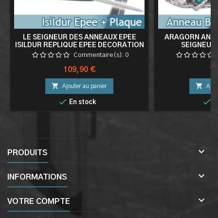
LE SEIGNEUR DES ANNEAUX EPEE
ARAGORN ANNE
ISILDUR REPLIQUE EPEE DECORATION
SEIGNEUR
Commentaire(s):
0
Prix
Pri
109,90 €
19


Ajouter au panier
Ajou


En stock
E

PRODUITS

INFORMATIONS

VOTRE COMPTE