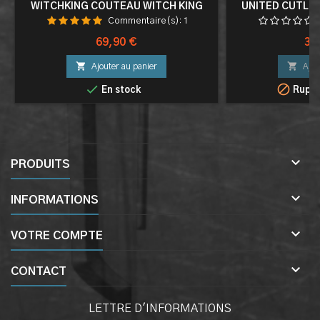
WITCHKING COUTEAU WITCH KING
UNITED CUTLER
POIGNARD ANGMAR MORGUL
BATON GA
Commentaire(s):
1
DECORATION
Prix
Pri
69,90 €
32


Ajouter au panier
Ajou


En stock
Ruptu

PRODUITS

INFORMATIONS

VOTRE COMPTE

CONTACT
LETTRE D'INFORMATIONS