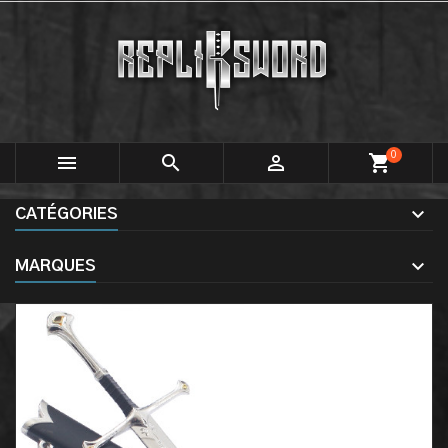
0



shopping_cart
CATÉGORIES
MARQUES