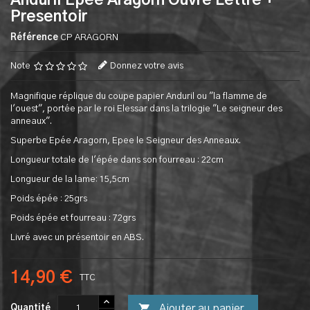
Anduril Epee Aragorn Ouvre Lettre +
Presentoir
Référence
CP ARAGORN
Note
Donnez votre avis
Magnifique réplique du coupe papier Anduril ou "la flamme de
l'ouest", portée par le roi Elessar dans la trilogie "Le seigneur des
anneaux".
Superbe Epée Aragorn, Epee le Seigneur des Anneaux.
Longueur totale de l'épée dans son fourreau : 22cm
Longueur de la lame: 15,5cm
Poids épée : 25grs
Poids épée et fourreau : 72grs
Livré avec un présentoir en ABS.
14,90 €
TTC

Ajouter au panier
Quantité