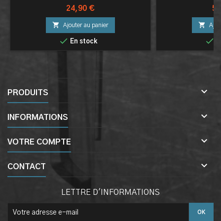
Prix
Pri
24,90 €
59


Ajouter au panier
Ajou


En stock
E

PRODUITS

INFORMATIONS

VOTRE COMPTE

CONTACT
LETTRE D'INFORMATIONS