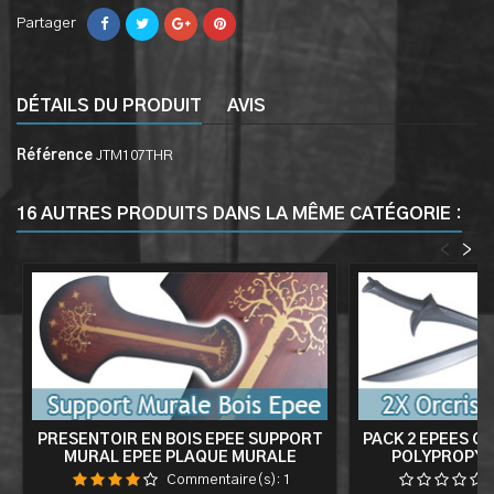
Partager
DÉTAILS DU PRODUIT
AVIS
Référence
JTM107THR
16 AUTRES PRODUITS DANS LA MÊME CATÉGORIE :
<
>
PRESENTOIR EN BOIS EPEE SUPPORT
PACK 2 EPEES OR
MURAL EPEE PLAQUE MURALE
POLYPROPYL
ENTR
Commentaire(s):
1