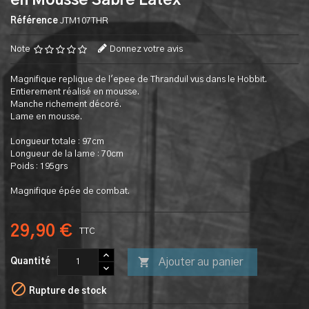
en Mousse Sabre Latex
Référence
JTM107THR
Note
Donnez votre avis
Magnifique replique de l'epee de Thranduil vus dans le Hobbit.
Entierement réalisé en mousse.
Manche richement décoré.
Lame en mousse.
Longueur totale : 97cm
Longueur de la lame : 70cm
Poids : 195grs
Magnifique épée de combat.
29,90 €
TTC

Ajouter au panier
Quantité

Rupture de stock