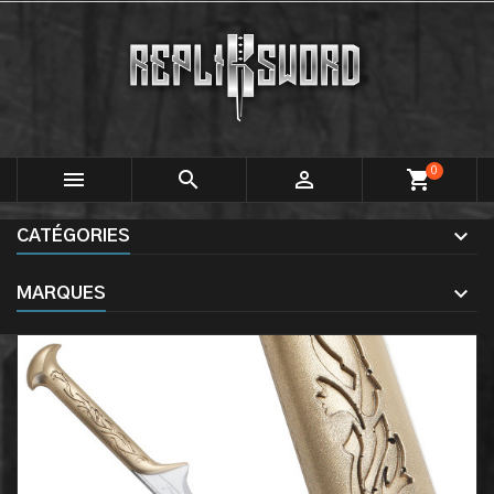
0



shopping_cart
CATÉGORIES
MARQUES