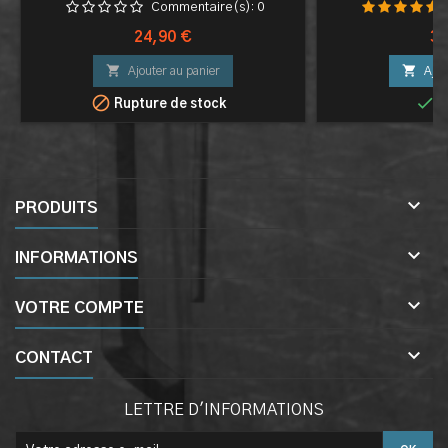
DAGUE POIGN
Commentaire(s):
0
DEC
Prix
Pri
24,90 €
39


Ajouter au panier
Ajou


Rupture de stock
E

PRODUITS

INFORMATIONS

VOTRE COMPTE

CONTACT
LETTRE D'INFORMATIONS