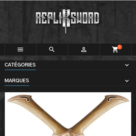
0



shopping_cart
CATÉGORIES
MARQUES