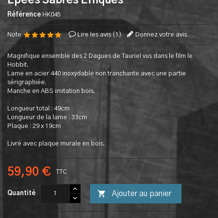
Epees Sabres Efliques
Référence
HK045
Note
Lire les avis (
1
)
Donnez votre avis
Magnifique ensemble des 2 Dagues de Tauriel vus dans le film le
Hobbit.
Lame en acier 440 inoxydable non tranchante avec une partie
sérigraphiée.
Manche en ABS imitation bois.
Longueur total : 49cm
Longueur de la lame : 33cm
Plaque : 29 x 19cm
Livré avec plaque murale en bois.
59,90 €
TTC

Ajouter au panier
Quantité