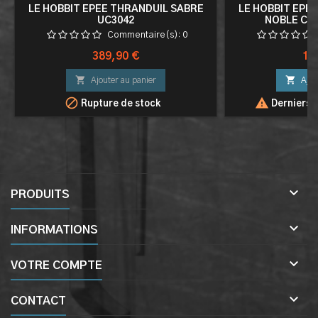
LE HOBBIT EPEE THRANDUIL SABRE
LE HOBBIT EPÉE
UC3042
NOBLE CO
Commentaire(s):
0
Prix
Pri
389,90 €
14


Ajouter au panier
Ajou


Rupture de stock
Derniers a

PRODUITS

INFORMATIONS

VOTRE COMPTE

CONTACT