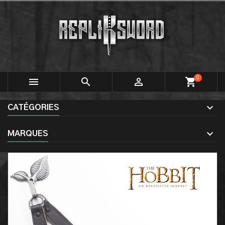
0



shopping_cart
CATÉGORIES
MARQUES