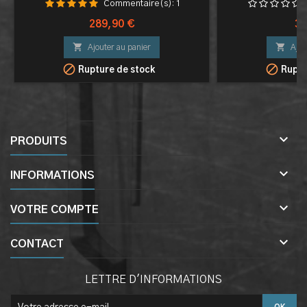
Commentaire(s):
1
Prix
Pri
289,90 €
39


Ajouter au panier
Ajou


Rupture de stock
Ruptu

PRODUITS

INFORMATIONS

VOTRE COMPTE

CONTACT
LETTRE D'INFORMATIONS