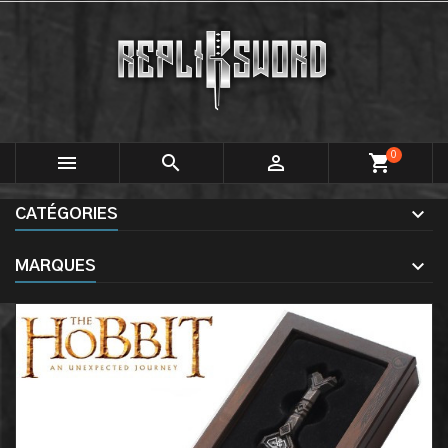
0



shopping_cart
CATÉGORIES
MARQUES