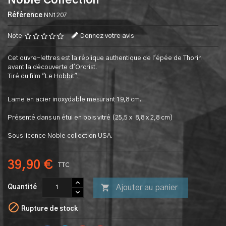
Noble Collection
Référence
NN1207
Note
Donnez votre avis
Cet ouvre-lettres est la réplique authentique de l'épée de Thorin
avant la découverte d'Orcrist.
Tiré du film "Le Hobbit".
Lame en acier inoxydable mesurant 19,8 cm.
Présenté dans un étui en bois vitré (25,5 x 8,8 x 2,8 cm)
Sous licence Noble collection USA.
39,90 €
TTC

Ajouter au panier
Quantité

Rupture de stock