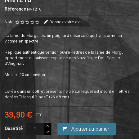
NN1218
Référence
NN1218
Note
Donnez votre avis
La lame de Morgul est un poignard ensorcelé qui transforme sa
victime en spectre.
Réplique authentique version ouvre-lettres de la lame de Morgul
appartenant au puissant capitaine des Nazgûls, le Roi-Sorcier
d'Angmar.
Mesure 20 cm environ
Livrée dans un coffret présentoir vitré sur lequel est inscrit en lettres
dorées "Morgul Blade" (25 x 8 cm)
39,90 €
TTC

Ajouter au panier
Quantité