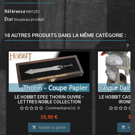
Référence
NN1251
État
Nouveau produit
16 AUTRES PRODUITS DANS LA MÊME CATÉGORIE :
<
>
LE HOBBIT EPÉE THORIN OUVRE-
LE HOBBIT CASQU
LETTRES NOBLE COLLECTION
IRONFO
Commentaire(s):
0
Prix
Pri
39,90 €
54


Ajouter au panier
Ajou