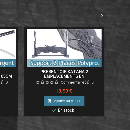
<
>
PRESENTOIR KATANA 2
PA
105CM
EMPLACEMENTS EN
WAKIZA
MBAT
POLYPROPYLENE SUPPORT DRAGON
s):
0
Commentaire(s):
0
2 PLACES
Prix
19,90 €

Ajouter au panier

En stock