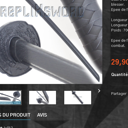
blesser.
Epee de f
Longueur 
Longueur 
Poids : 7
Epee de f
combat.
29,9
Quantité

Partager
S DU PRODUIT
AVIS