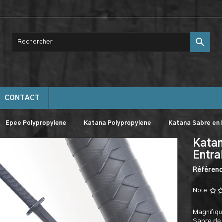

CONTACT
Epee Polypropylene
Katana Polypropylene
Katana Sabre en
Katan
Entr
Référen
Note
Magnifiqu
Sabre de 