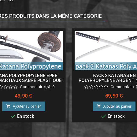
ce
J-012
RES PRODUITS DANS LA MÊME CATÉGORIE :
ANA POLYPROPYLENE EPEE
PACK 2 KATANAS EN
MARTIAUX SABRE PLASTIQUE
POLYPROPYLENE ARGENT 
ATANA ENTRAINEMENT +
ENTRAINEMENT EPEE CO
Commentaire(s):
0
Commentaire(
FOURREAU
Prix
Prix
49,90 €
69,90 €


Ajouter au panier
Ajouter au panier


En stock
En stock