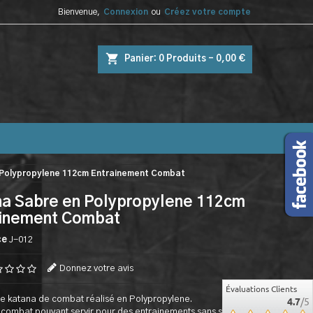
Bienvenue,
Connexion
ou
Créez votre compte
shopping_cart
Panier:
0
Produits - 0,00 €
 Polypropylene 112cm Entrainement Combat
a Sabre en Polypropylene 112cm
ainement Combat
ce
J-012
Donnez votre avis
Évaluations Clients
e katana de combat réalisé en Polypropylene.
4.7
/5
combat pouvant servir pour des entrainements sans se