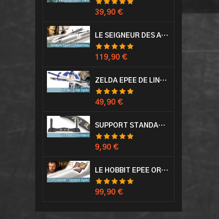
Prix
39,90 €
LE SEIGNEUR DES ANNEAUX EPÉE ANDURIL ARAGORN
Prix
119,90 €
ZELDA EPÉE DE LINK AVEC FOURREAU MASTER SWORD EPEE
Prix
49,90 €
SUPPORT STANDARD KATANA EPÉE
Prix
9,90 €
LE HOBBIT EPÉE ORCRIST EPÉE DE THORIN SABRE + PLAQUE MURALE EN BOIS
Prix
99,90 €