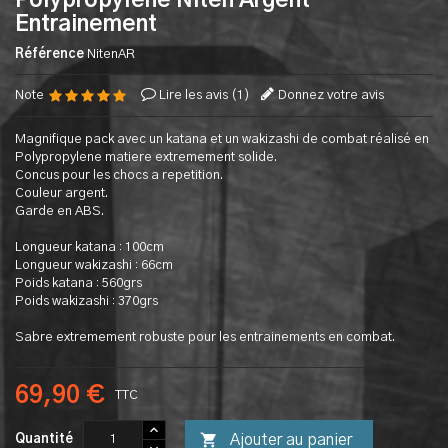
Polypropylene Niten Argent
Entrainement
Référence
NitenAR
Note
Lire les avis (
1
)
Donnez votre avis
Magnifique pack avec un katana et un wakizashi de combat réalisé en
Polypropylene matiere extremement solide.
Concus pour les chocs a repetition.
Couleur argent.
Garde en ABS.
Longueur katana : 100cm
Longueur wakizashi : 66cm
Poids katana : 560grs
Poids wakizashi : 370grs
Sabre extremement robuste pour les entrainements en combat.
69,90 €
TTC

Ajouter au panier
Quantité