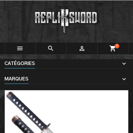
0



shopping_cart
CATÉGORIES
MARQUES