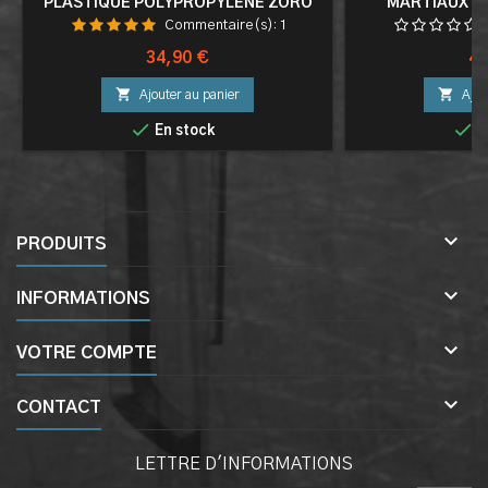
PLASTIQUE POLYPROPYLENE ZORO
MARTIAUX S
SABRE SHUSUI SHUUSUI 105CM EPEE
KATANA EN
Commentaire(s):
1
ENTRAINEMENT COMBAT +
FO
FOURREAU
Prix
Pri
34,90 €
49


Ajouter au panier
Ajou


En stock
E

PRODUITS

INFORMATIONS

VOTRE COMPTE

CONTACT
LETTRE D'INFORMATIONS