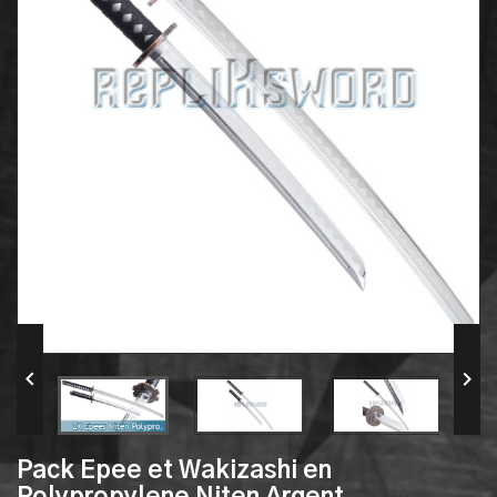


Pack Epee et Wakizashi en