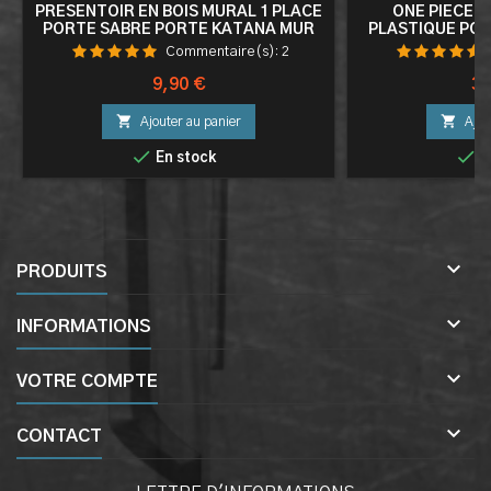
PRESENTOIR EN BOIS MURAL 1 PLACE
ONE PIECE 
PORTE SABRE PORTE KATANA MUR
PLASTIQUE PO
SABRE WADO ICH
Commentaire(s):
2
ENTRAINEM
FO
Prix
Pri
9,90 €
34


Ajouter au panier
Ajou


En stock
E

PRODUITS

INFORMATIONS

VOTRE COMPTE

CONTACT