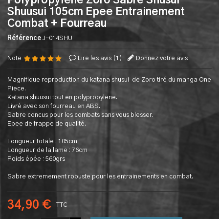
Polypropylene Zoro Sabre Shusui
Shuusui 105cm Epee Entrainement
Combat + Fourreau
Référence
J-014SHU
Note
Lire les avis (
1
)
Donnez votre avis
Magnifique reproduction du katana shusui de Zoro tiré du manga One
Piece.
Katana shuusui tout en polypropylene.
Livré avec son fourreau en ABS.
Sabre concus pour les combats sans vous blesser.
Epee de frappe de qualité.
Longueur totale : 105cm
Longueur de la lame : 76cm
Poids épée : 560grs
Sabre extremement robuste pour les entrainements en combat.
34,90 €
TTC