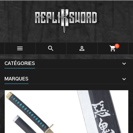
0



shopping_cart
CATÉGORIES
MARQUES