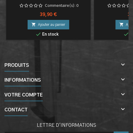
Commentaire(s):
0
Prix
Pri
39,90 €
39


Ajouter au panier
Ajou


En stock
E

PRODUITS

INFORMATIONS

VOTRE COMPTE

CONTACT
LETTRE D'INFORMATIONS