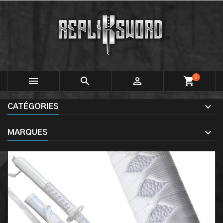
0



shopping_cart
CATÉGORIES
MARQUES