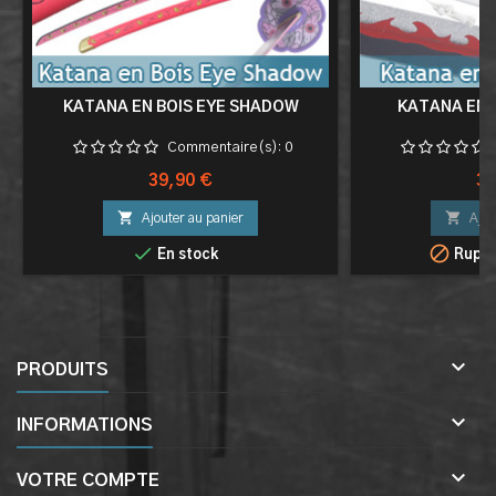
KATANA EN BOIS EYE SHADOW
KATANA EN B
Commentaire(s):
0
Prix
Pri
39,90 €
39


Ajouter au panier
Ajou


En stock
Ruptu

PRODUITS

INFORMATIONS

VOTRE COMPTE