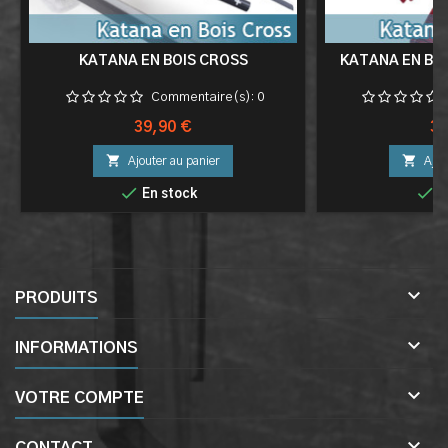
KATANA EN BOIS CROSS
KATANA EN BOI
Commentaire(s):
0
Prix
Pri
39,90 €
39


Ajouter au panier
Ajou


En stock
E

PRODUITS

INFORMATIONS

VOTRE COMPTE
