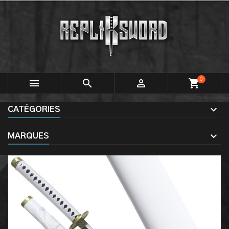
0



shopping_cart
CATÉGORIES
MARQUES