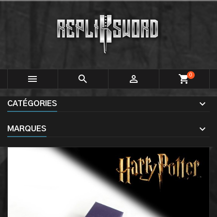
0



shopping_cart
CATÉGORIES
MARQUES