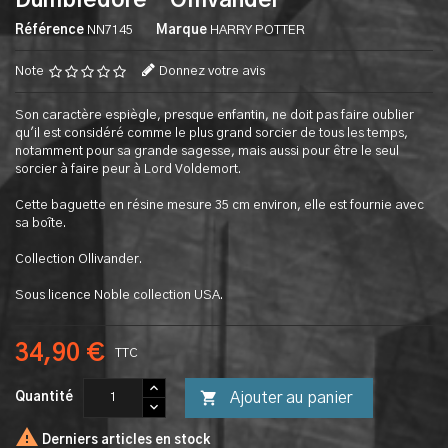
Dumbledore - Ollivander
Référence
NN7145
Marque
HARRY POTTER
Note
Donnez votre avis
Son caractère espiègle, presque enfantin, ne doit pas faire oublier
qu'il est considéré comme le plus grand sorcier de tous les temps,
notamment pour sa grande sagesse, mais aussi pour être le seul
sorcier à faire peur à Lord Voldemort.
Cette baguette en résine mesure 35 cm environ, elle est fournie avec
sa boîte.
Collection Ollivander.
Sous licence Noble collection USA.
34,90 €
TTC

Ajouter au panier
Quantité

Derniers articles en stock