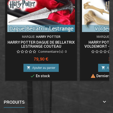
MARQUE:
HARRY POTTER
MARQUE:
H
HARRY POTTER DAGUE DE BELLATRIX
HARRY POTTE
LESTRANGE COUTEAU
VOLDEMORT - O
Commentaire(s):
0
Prix
Pri
79,90 €
34


Ajouter au panier
Ajou


En stock
Derniers a

PRODUITS