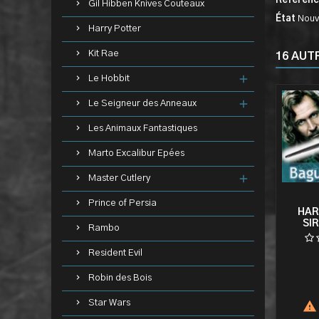
Référen
Gil Hibben Knives Couteaux
État
Nouv
Harry Potter
Kit Rae
16 AUT
Le Hobbit
Le Seigneur des Anneaux
Les Animaux Fantastiques
Marto Excalibur Epées
Master Cutlery
Prince of Persia
HAR
SI
Rambo
Resident Evil
Robin des Bois
Star Wars
