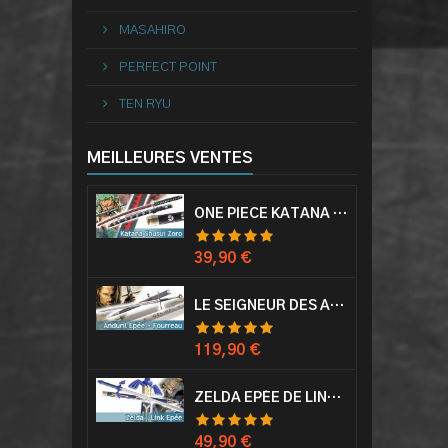
MASAHIRO
PERFECT POINT
TEN RYU
MEILLEURES VENTES
ONE PIECE KATANA ZORO RORONOA SHUSUI EPÉE SABRE ACIER
Prix
39,90 €
LE SEIGNEUR DES ANNEAUX EPÉE ANDURIL ARAGORN
Prix
119,90 €
ZELDA EPÉE DE LINK AVEC FOURREAU MASTER SWORD EPEE
Prix
49,90 €