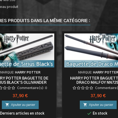
ce
NN7538
eau produit
RES PRODUITS DANS LA MÊME CATÉGORIE :
MARQUE:
HARRY POTTER
MARQUE:
HARRY POTTE
RY POTTER BAGUETTE DE
HARRY POTTER BAGUETT
RIUS BLACK'S OLLIVANDER
DRACO MALFOY NN725
Commentaire(s):
0
Commentaire(
Prix
Prix
37,90 €
37,90 €


Ajouter au panier
Ajouter au panier

Derniers articles en stock
En stock