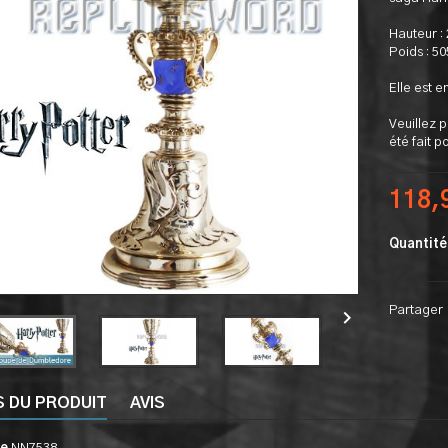
Hauteur :
Poids : 5
Elle est e
Veuillez p
été fait p
118,
Quantité
Partager

S DU PRODUIT
AVIS