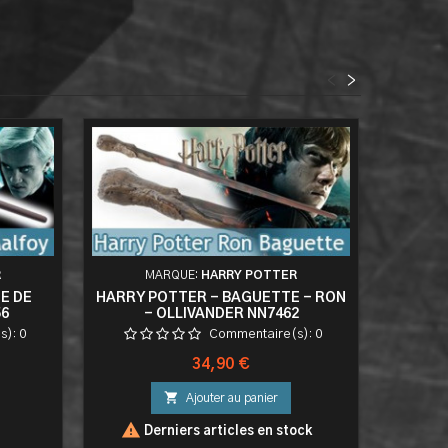
<
>
R
MARQUE:
HARRY POTTER
E DE
HARRY POTTER - BAGUETTE - RON
COUPE P
6
- OLLIVANDER NN7462
GRYF
s):
0
Commentaire(s):
0
Prix
34,90 €

Ajouter au panier

Derniers articles en stock