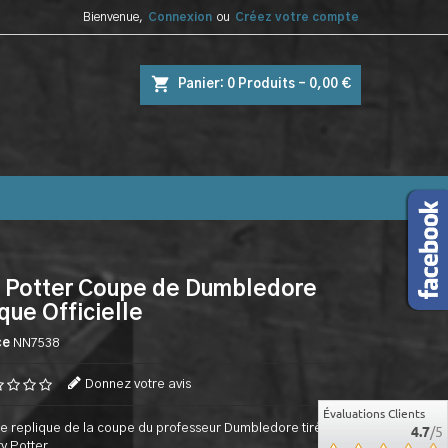
Bienvenue,
Connexion
ou
Créez votre compte
shopping_cart
Panier:
0
Produits - 0,00 €
 Potter Coupe de Dumbledore
que Officielle
ce
NN7538
Donnez votre avis
Évaluations Clients
e replique de la coupe du professeur Dumbledore tiré de la
4.7
/5
y Potter.