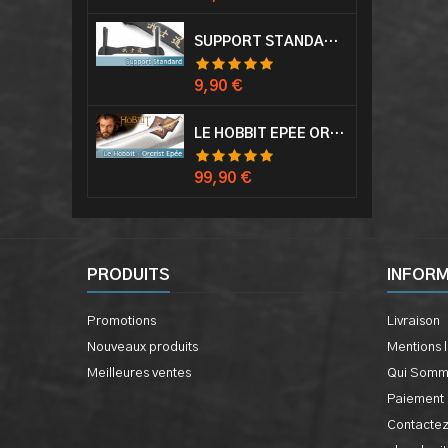
SUPPORT STANDARD KATANA EPÉE
Prix
9,90 €
LE HOBBIT EPÉE ORCRIST EPÉE DE THORIN SABRE + PLAQUE MURALE EN BOIS
Prix
99,90 €
PRODUITS
INFOR
Promotions
Livraison
Nouveaux produits
Mentions 
Meilleures ventes
Qui Somm
Paiement 
Contacte