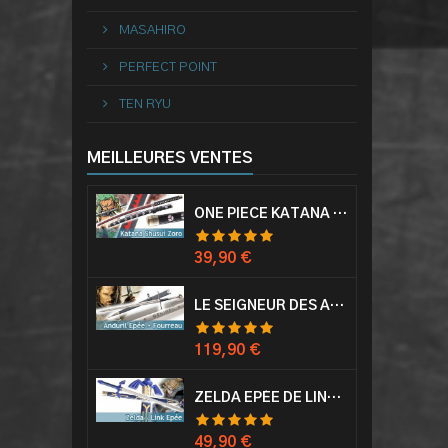
MASAHIRO
PERFECT POINT
TEN RYU
MEILLEURES VENTES
ONE PIECE KATANA ZORO RORONOA SHUSUI EPÉE SABRE ACIER
Prix
39,90 €
LE SEIGNEUR DES ANNEAUX EPÉE ANDURIL ARAGORN
Prix
119,90 €
ZELDA EPÉE DE LINK AVEC FOURREAU MASTER SWORD EPEE
Prix
49,90 €