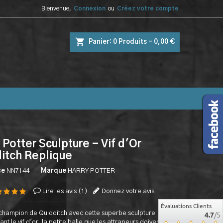
Bienvenue,
Connexion
ou
Créez votre compte
shopping_cart
Panier:
0
Produits - 0,00 €
 Potter Sculpture - Vif d'Or
itch Replique
ce
NN7144
Marque
HARRY POTTER
Lire les avis (
1
)
Donnez votre avis
Évaluations Clients
hampion de Quidditch avec cette superbe sculpture
4.7
/5
nt le vif d'or, la petite balle que les attrapeurs doivent