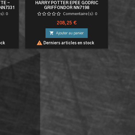
TE -
HARRY POTTER EPÉE GODRIC
HARRY
NN7331
GRIFFONDOR NN7198
LUC
s):
0
Commentaire(s):
0
Prix
208,25 €

Ajouter au panier

ock
Derniers articles en stock