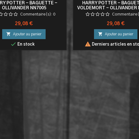
RY POTTER - BAGUETTE -
HARRY POTTER - BAGUET
OLLIVANDER NN7005
VOLDEMORT - OLLIVANDER 
Commentaire(s):
0
Commentaire(
Prix
Prix
29,08 €
29,08 €


Ajouter au panier
Ajouter au panier


En stock
Derniers articles en st