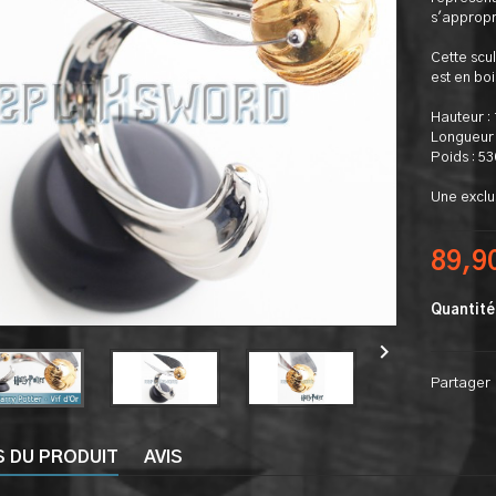
s'appropr
Cette scul
est en boi
Hauteur :
Longueur 
Poids : 5
Une exclu
89,9
Quantité

Partager
S DU PRODUIT
AVIS