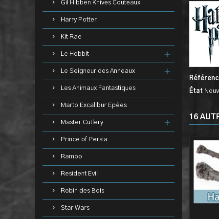
Gil Hibben Knives Couteaux
Harry Potter
Kit Rae
Le Hobbit
Le Seigneur des Anneaux
Référen
Les Animaux Fantastiques
État
Nouv
Marto Excalibur Epées
16 AUT
Master Cutlery
Prince of Persia
Rambo
Resident Evil
Robin des Bois
Star Wars