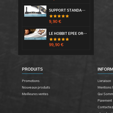
SUPPORT STANDARD KATANA EPÉE
Prix
9,90 €
LE HOBBIT EPÉE ORCRIST EPÉE DE THORIN SABRE + PLAQUE MURALE EN BOIS
Prix
99,90 €
PRODUITS
INFOR
Promotions
Livraison
Nouveaux produits
Mentions 
Meilleures ventes
Qui Somm
Paiement 
Contacte