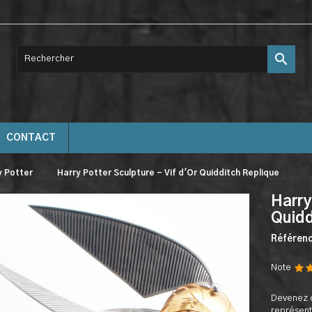

CONTACT
y Potter
Harry Potter Sculpture - Vif d'Or Quidditch Replique
Harry
Quidd
Référen
Note
Devenez c
représenta