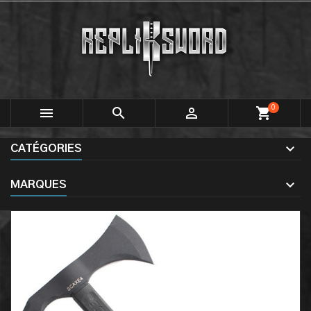
0



shopping_cart
CATÉGORIES
MARQUES