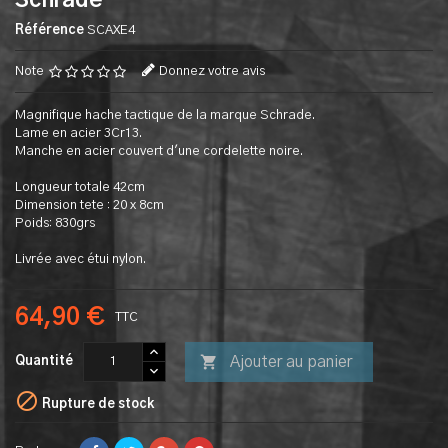
Schrade
Référence
SCAXE4
Note
Donnez votre avis
Magnifique hache tactique de la marque Schrade.
Lame en acier 3Cr13.
Manche en acier couvert d'une cordelette noire.
Longueur totale 42cm
Dimension tete : 20 x 8cm
Poids: 830grs
Livrée avec étui nylon.
64,90 €
TTC

Ajouter au panier
Quantité

Rupture de stock