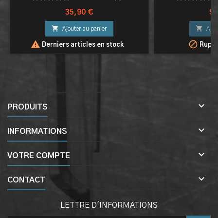
Prix
Pri
35,90 €
99


Ajouter au panier
Ajou


Derniers articles en stock
Ruptu

PRODUITS

INFORMATIONS

VOTRE COMPTE

CONTACT
LETTRE D'INFORMATIONS