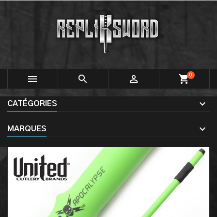
0



shopping_cart
CATÉGORIES
MARQUES