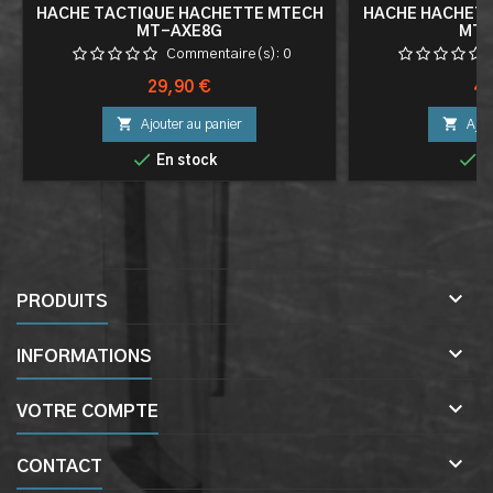
HACHE TACTIQUE HACHETTE MTECH
HACHE HACHETT
MT-AXE8G
MT-
Commentaire(s):
0
Prix
Pri
29,90 €
49


Ajouter au panier
Ajou


En stock
E

PRODUITS

INFORMATIONS

VOTRE COMPTE

CONTACT