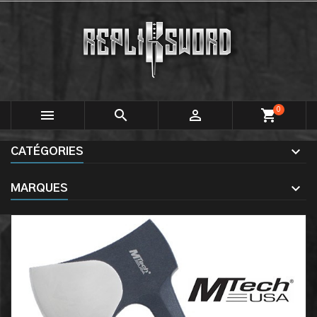
0



shopping_cart
CATÉGORIES
MARQUES