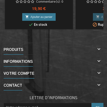
Commentaire(s):
0
Prix
Pri
19,90 €
29


Ajouter au panier
Ajou


En stock
Ruptu

PRODUITS

INFORMATIONS

VOTRE COMPTE

CONTACT
LETTRE D'INFORMATIONS