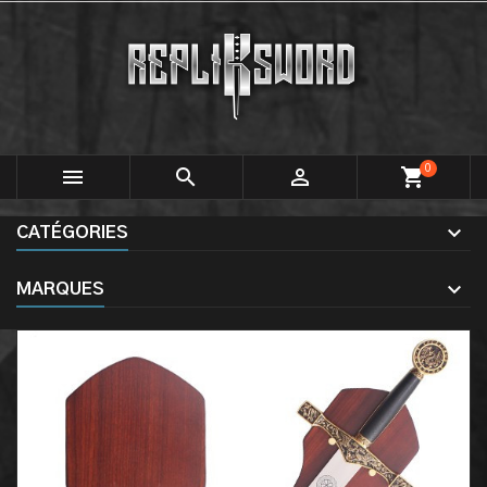
0



shopping_cart
CATÉGORIES
MARQUES