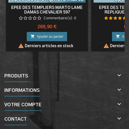
EPEE DES TEMPLIERS MARTO LAME
EPEE DES TEM
DAMAS CHEVALIER 597
REPLIQUE 
Commentaire(s):
0
Prix
Pri
269,90 €
69


Ajouter au panier
Ajou


Derniers articles en stock
Derniers a

PRODUITS

INFORMATIONS

VOTRE COMPTE

CONTACT