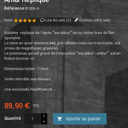
Arhur Replique
Référence
81026-A
Note
Lire les avis (
2
)
Donnez votre avis
Sublime réplique de l'épée "excalibur" du roi Arthur tirée du film
éponyme.
La lame en acier stainless 440, pré-affutée mais non tranchante, est
ornée de magnifiques gravures.
Le pommeau qui est gravé de l'inscription "excalibur -arthur" est en
finition bronze-or.
Dimensions totale : 114cm
Vente interdite aux mineurs.
Une exclusivité RepliKsword.
89,90 €
TTC

Ajouter au panier
Quantité