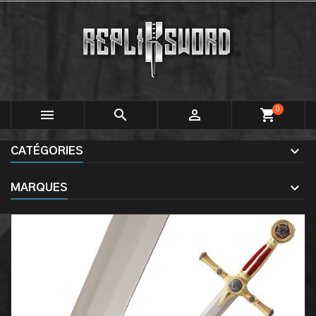
0



shopping_cart
CATÉGORIES
MARQUES