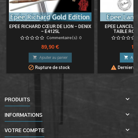
EPÉE RICHARD CŒUR DE LION - DENIX
EPEE LANCELOT
- E4125L
TABLE RON
Commentaire(s):
0
Prix
Pri
89,90 €
15


Ajouter au panier
Ajou


Rupture de stock
Derniers a

PRODUITS

INFORMATIONS

VOTRE COMPTE