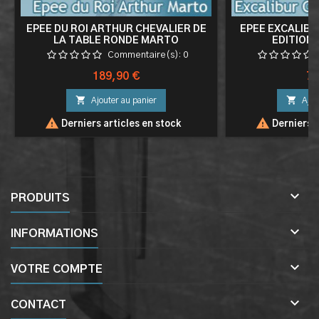
EPEE DU ROI ARTHUR CHEVALIER DE
EPEE EXCALIBU
LA TABLE RONDE MARTO
EDITION
Commentaire(s):
0
Prix
Pri
189,90 €
79


Ajouter au panier
Ajou


Derniers articles en stock
Derniers a

PRODUITS

INFORMATIONS

VOTRE COMPTE

CONTACT