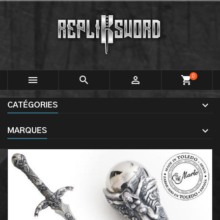
0



shopping_cart
CATÉGORIES
MARQUES