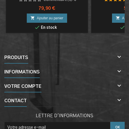
Prix
Pri
79,90 €
55


Ajouter au panier
Ajou


En stock
E

PRODUITS

INFORMATIONS

VOTRE COMPTE

CONTACT
LETTRE D'INFORMATIONS