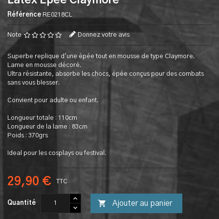
Latex Epee Claymore
Référence
RE0218CL
Note
Donnez votre avis
Superbe replique d'une épée tout en mousse de type Claymore.
Lame en mousse décoré.
Ultra résistante, absorbe les chocs, épée conçus pour des combats
sans vous blesser.
Convient pour adulte ou enfant.
Longueur totale : 110cm
Longueur de la lame : 83cm
Poids : 370grs
Ideal pour les cosplays ou festival.
29,90 €
TTC

Ajouter au panier
Quantité