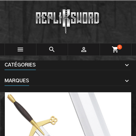
0



shopping_cart
CATÉGORIES
MARQUES