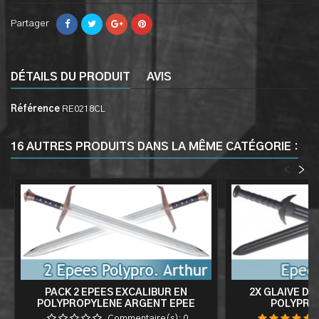
Partager
DÉTAILS DU PRODUIT
AVIS
Référence
RE0218CL
16 AUTRES PRODUITS DANS LA MÊME CATÉGORIE :
<
>
PACK 2 EPEES EXCALIBUR EN
2X GLAIVE D
POLYPROPYLENE ARGENT EPEE
POLYPRO
ARTHUR 1 MAIN ENTRAINEMENT
Commentaire(s):
0