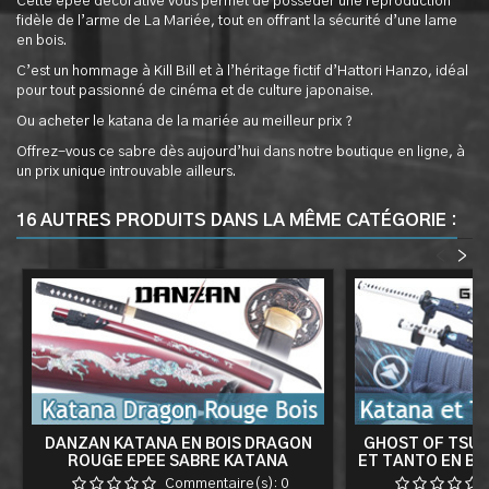
Cette épée décorative vous permet de posséder une reproduction
fidèle de l’arme de La Mariée, tout en offrant la sécurité d’une lame
en bois.
C’est un hommage à Kill Bill et à l’héritage fictif d’Hattori Hanzo, idéal
pour tout passionné de cinéma et de culture japonaise.
Ou acheter le katana de la mariée au meilleur prix ?
Offrez-vous ce sabre dès aujourd’hui dans notre boutique en ligne, à
un prix unique introuvable ailleurs.
16 AUTRES PRODUITS DANS LA MÊME CATÉGORIE :
<
>
DANZAN KATANA EN BOIS DRAGON
GHOST OF TSUS
ROUGE EPEE SABRE KATANA
ET TANTO EN BOI
SAMOURAI LAME NOIRE
SABRE EPEE RE
Commentaire(s):
0