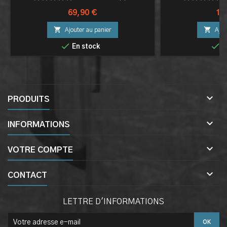
Prix
Pri
69,90 €
11


Ajouter au panier
Ajou


En stock
E

PRODUITS

INFORMATIONS

VOTRE COMPTE

CONTACT
LETTRE D'INFORMATIONS