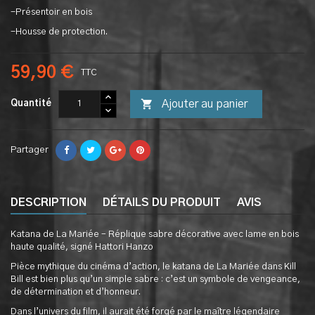
-Présentoir en bois
-Housse de protection.
59,90 €
TTC

Ajouter au panier
Quantité
Partager
DESCRIPTION
DÉTAILS DU PRODUIT
AVIS
Katana de La Mariée – Réplique sabre décorative avec lame en bois
haute qualité, signé Hattori Hanzo
Pièce mythique du cinéma d’action, le katana de La Mariée dans Kill
Bill est bien plus qu’un simple sabre : c’est un symbole de vengeance,
de détermination et d’honneur.
Dans l’univers du film, il aurait été forgé par le maître légendaire