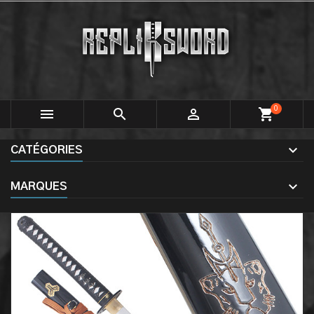
0



shopping_cart
CATÉGORIES
MARQUES