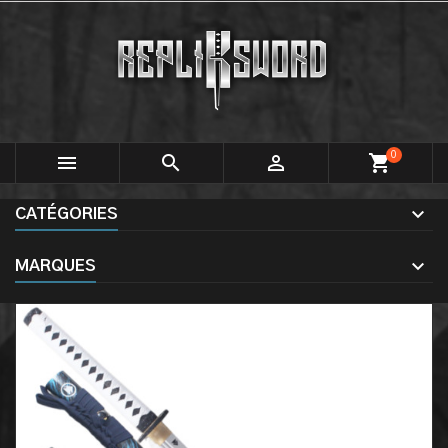
0



shopping_cart
CATÉGORIES
MARQUES