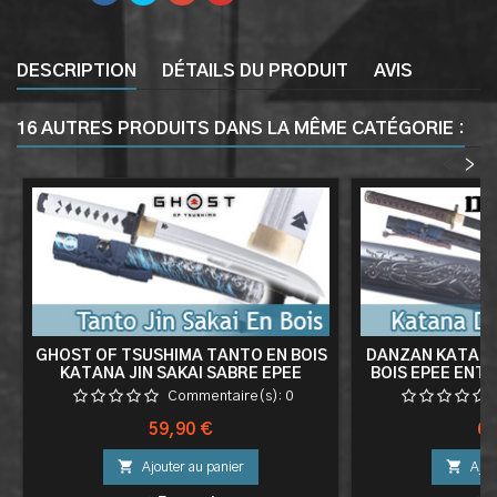
DESCRIPTION
DÉTAILS DU PRODUIT
AVIS
16 AUTRES PRODUITS DANS LA MÊME CATÉGORIE :
<
>
GHOST OF TSUSHIMA TANTO EN BOIS
DANZAN KATANA
KATANA JIN SAKAI SABRE EPEE
BOIS EPEE ENT
REPLIQUE BOIS COUTEAU
JAPONAIS - 
Commentaire(s):
0
Prix
Pri
59,90 €
69


Ajouter au panier
Ajou