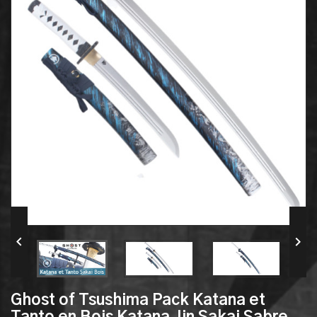


Ghost of Tsushima Pack Katana et