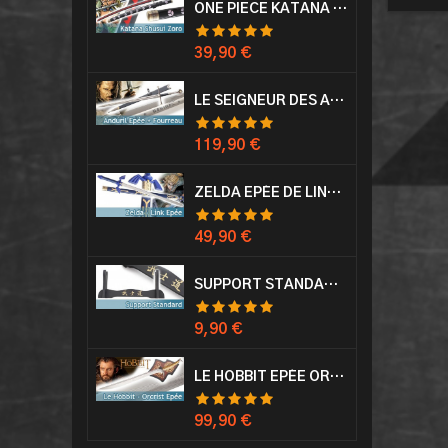
ONE PIECE KATANA ZORO RORONOA SHUSUI EPÉE SABRE ACIER
Prix
39,90 €
LE SEIGNEUR DES ANNEAUX EPÉE ANDURIL ARAGORN
Prix
119,90 €
ZELDA EPÉE DE LINK AVEC FOURREAU MASTER SWORD EPEE
Prix
49,90 €
SUPPORT STANDARD KATANA EPÉE
Prix
9,90 €
LE HOBBIT EPÉE ORCRIST EPÉE DE THORIN SABRE + PLAQUE MURALE EN BOIS
Prix
99,90 €