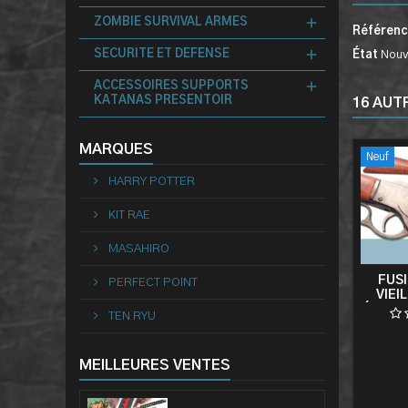
ZOMBIE SURVIVAL ARMES
Référen
SECURITE ET DEFENSE
État
Nouv
ACCESSOIRES SUPPORTS
KATANAS PRESENTOIR
16 AUT
MARQUES
Neuf
HARRY POTTER
KIT RAE
MASAHIRO
FUSI
PERFECT POINT
VIEI
ÉJECTA
TEN RYU
MEILLEURES VENTES