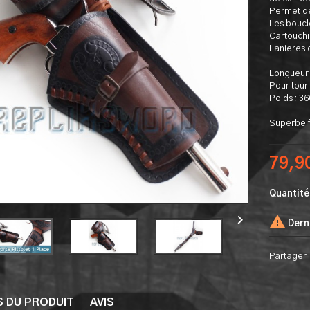
Permet de
Les boucl
Cartouchi
Lanieres d
Longueur 
Pour tour 
Poids : 3
Superbe fi
79,9
Quantité


Derni
Partager
S DU PRODUIT
AVIS