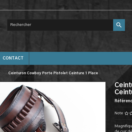

CONTACT
Ceinturon Cowboy Porte Pistolet Ceinture 1 Place
Ceint
Ceint
Référen
Note
Magnifiqu
de cuir dé