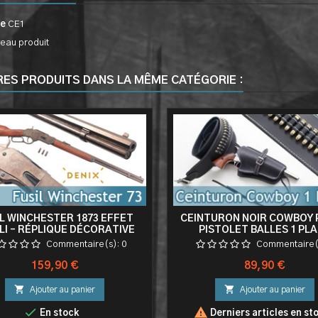
ce
CE1
eau produit
RES PRODUITS DANS LA MÊME CATÉGORIE :
L WINCHESTER 1873 EFFET
CEINTURON NOIR COWBOY
LLI – RÉPLIQUE DÉCORATIVE
PISTOLET BALLES 1 PL
BLE AVEC 3 BALLES FACTICE
Commentaire(s):
0
Commentaire(
Prix
Prix
159,90 €
89,90 €


Ajouter au panier
Ajouter au panier


En stock
Derniers articles en st