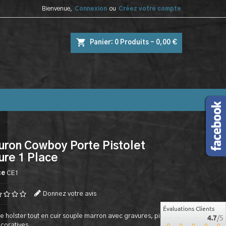
Bienvenue,
Connexion
ou
Créez votre compte
shopping_cart
Panier:
0
Produits - 0,00 €
uron Cowboy Porte Pistolet
ure 1 Place
ce
CE1
Donnez votre avis
Évaluations Clients
e holster tout en cuir souple marron avec gravures, pièces
4.7
/5
coratives.