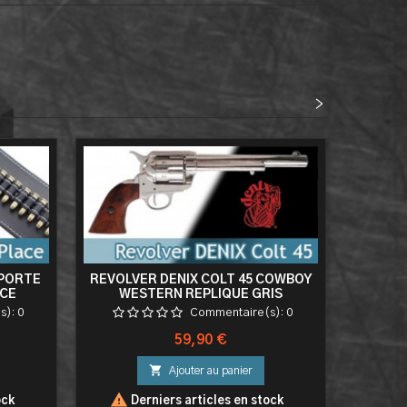
<
>
 PORTE
REVOLVER DENIX COLT 45 COWBOY
WESTE
ACE
WESTERN REPLIQUE GRIS
POR
s):
0
Commentaire(s):
0
Prix
59,90 €

Ajouter au panier


ock
Derniers articles en stock
D