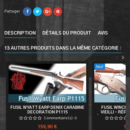
Partager
DESCRIPTION
DÉTAILS DU PRODUIT
AVIS
13 AUTRES PRODUITS DANS LA MÊME CATÉGORIE :
<
>
Neuf
FUSIL WYATT EARP DENIX CARABINE
FUSIL WINCHE
DECORATION P1115
VIEILLI – RÉP
ÉJECTABLE AVEC
Commentaire(s):
0
Prix
Pri
159,90 €
15