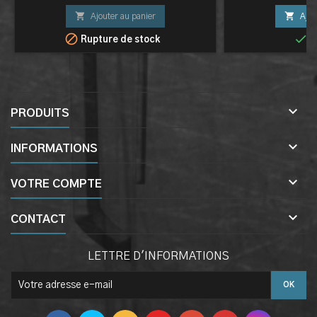


Ajouter au panier
Ajou


Rupture de stock
E

PRODUITS

INFORMATIONS

VOTRE COMPTE

CONTACT
LETTRE D'INFORMATIONS