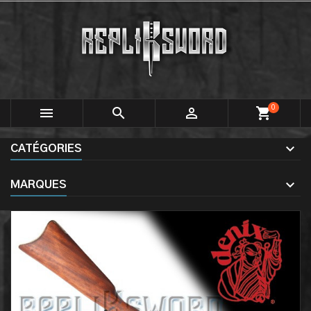
0



shopping_cart
CATÉGORIES
MARQUES