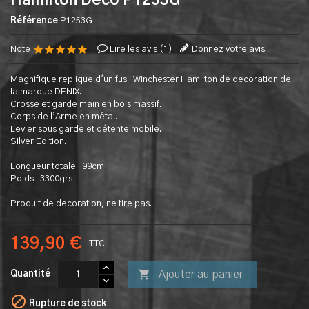
Hamilton Deco P1253G
Référence
P1253G
Note
Lire les avis (
1
)
Donnez votre avis
Magnifique replique d'un fusil Winchester Hamilton de decoration de
la marque DENIX.
Crosse et garde main en bois massif.
Corps de l’Arme en métal.
Levier sous garde et détente mobile.
Silver Edition.
Longueur totale : 99cm
Poids : 3300grs
Produit de decoration, ne tire pas.
139,90 €
TTC

Ajouter au panier
Quantité

Rupture de stock