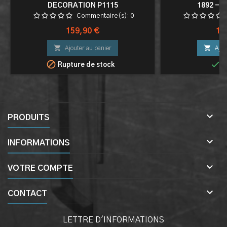
DECORATION P1115
1892 - 
Commentaire(s):
0
Prix
Pri
159,90 €
11


Ajouter au panier
Ajou


Rupture de stock
E

PRODUITS

INFORMATIONS

VOTRE COMPTE

CONTACT
LETTRE D'INFORMATIONS