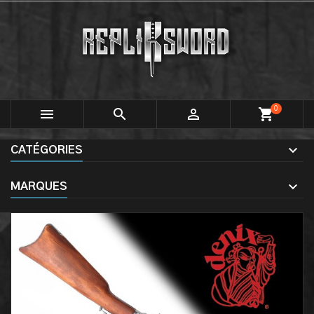
0



shopping_cart
CATÉGORIES
MARQUES