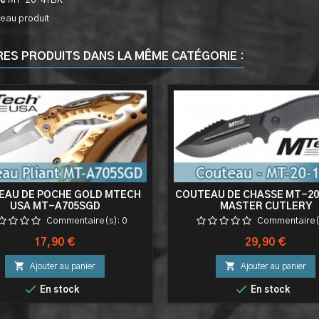
ce
MT-20-41BK
eau produit
RES PRODUITS DANS LA MÊME CATÉGORIE :
EAU DE POCHE GOLD MTECH
COUTEAU DE CHASSE MT-20
USA MT-A705SGD
MASTER CUTLERY
Commentaire(s):
0
Commentaire(
Prix
Prix
17,90 €
29,90 €


Ajouter au panier
Ajouter au panier


En stock
En stock