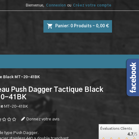
Bienvenue,
Connexion
ou
Créez votre compte
shopping_cart
Panier:
0
Produits - 0,00 €
ue Black MT-20-41BK
au Push Dagger Tactique Black
0-41BK
ce
MT-20-41BK
Donnez votre avis
Évaluations Clients
e type Push Dagger.
4.7
/5
cier stainless 440 a double tranchant.