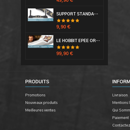
Prix
49,90 €
SUPPORT STANDARD KATANA EPÉE
Prix
9,90 €
LE HOBBIT EPÉE ORCRIST EPÉE DE THORIN SABRE + PLAQUE MURALE EN BOIS
Prix
99,90 €
PRODUITS
INFOR
Promotions
Livraison
Nouveaux produits
Mentions 
Meilleures ventes
Qui Somm
Paiement 
Contacte