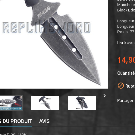
Manche e
Black Edit
Longueur 
Longueur 
Poids : 77
Livré avec
14,9
Quantité

Rupt

Partager
S DU PRODUIT
AVIS