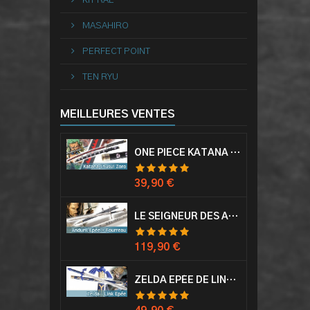
KIT RAE
MASAHIRO
PERFECT POINT
TEN RYU
MEILLEURES VENTES
ONE PIECE KATANA ZORO RORONOA SHUSUI EPÉE SABRE ACIER
Prix
39,90 €
LE SEIGNEUR DES ANNEAUX EPÉE ANDURIL ARAGORN
Prix
119,90 €
ZELDA EPÉE DE LINK AVEC FOURREAU MASTER SWORD EPEE