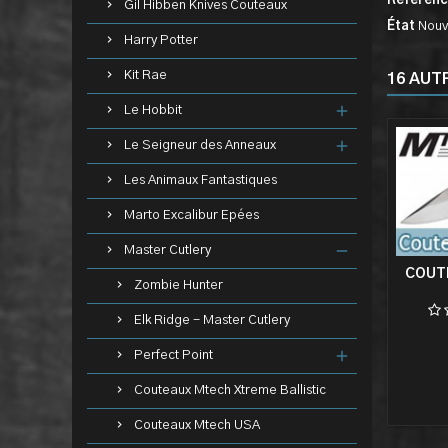
Référen
Gil Hibben Knives Couteaux
État
Nouv
Harry Potter
Kit Rae
16 AUT
Le Hobbit
Le Seigneur des Anneaux
Les Animaux Fantastiques
Marto Excalibur Epées
Master Cutlery
COUT
Zombie Hunter
Elk Ridge - Master Cutlery
Perfect Point
Couteaux Mtech Xtreme Ballistic
Couteaux Mtech USA