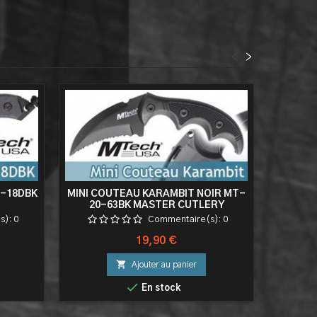
<
>
-18DBK
MINI COUTEAU KARAMBIT NOIR MT-
COUTE
20-63BK MASTER CUTLERY
MT
s):
0
Commentaire(s):
0
Prix
19,90 €

Ajouter au panier

En stock