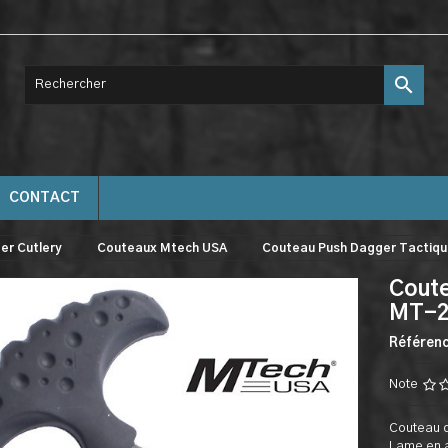

CONTACT
er Cutlery
Couteaux Mtech USA
Couteau Push Dagger Tactiq
Coute
MT-2
Référen
Note
Couteau d
Lame en a