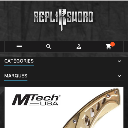
0



shopping_cart
CATÉGORIES
MARQUES