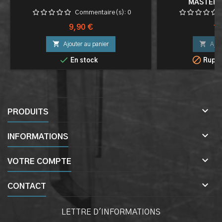
MASTERS
Commentaire(s):
0
Prix
Pri
9,90 €
16


Ajouter au panier
Ajou


En stock
Ruptu

PRODUITS

INFORMATIONS

VOTRE COMPTE

CONTACT
LETTRE D'INFORMATIONS