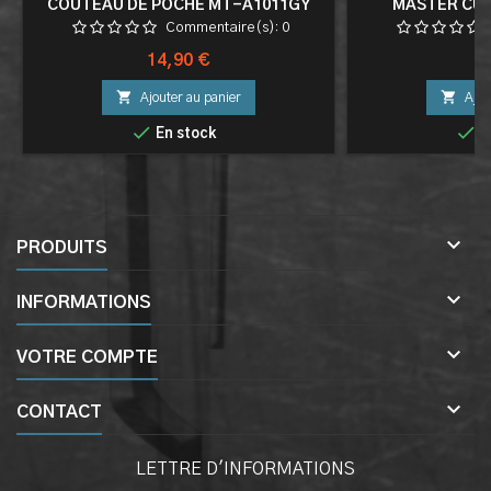
COUTEAU DE POCHE MT-A1011GY
MASTER CU
POLYPROPY
Commentaire(s):
0
Prix
Pr
14,90 €
9


Ajouter au panier
Ajou


En stock
E

PRODUITS

INFORMATIONS

VOTRE COMPTE

CONTACT
LETTRE D'INFORMATIONS