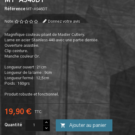
MT-A946DT
Référence
MT-A946DT
Note
Donnez votre avis
Magnifique couteau pliant de Master Cutlery.
Lame en acier Stainless 440 avec une partie dentée.
Ouverture assistée.
Clip ceinture.
Manche couleur Or.
Longueur ouvert : 21cm
Longueur de la lame : 9cm
Longueur fermé : 12,5cm
Poids : 160grs
Produit robuste et fonctionnel.
19,90 €
TTC

Ajouter au panier
Quantité