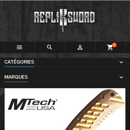
0



shopping_cart
CATÉGORIES
MARQUES