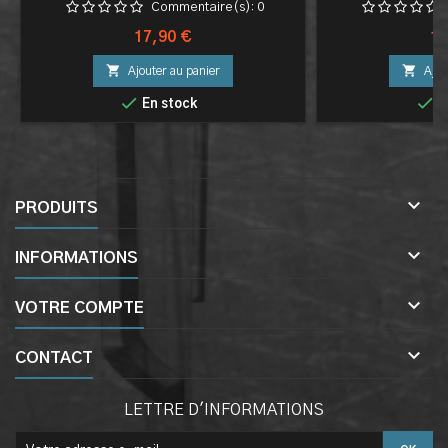
Commentaire(s):
0
Prix
Pri
17,90 €
15


Ajouter au panier
Ajou


En stock
E

PRODUITS

INFORMATIONS

VOTRE COMPTE

CONTACT
LETTRE D'INFORMATIONS