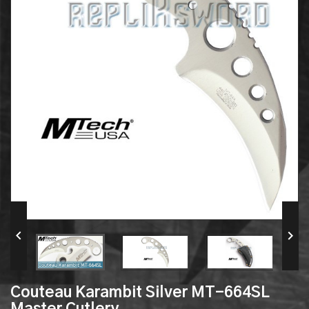


Couteau Karambit Silver MT-664SL