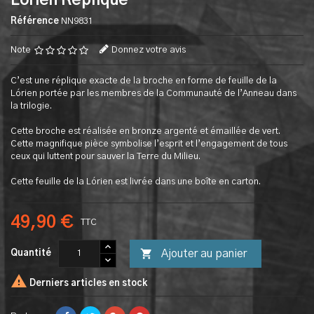
Lorien Réplique
Référence
NN9831
Note
Donnez votre avis
C’est une réplique exacte de la broche en forme de feuille de la
Lórien portée par les membres de la Communauté de l’Anneau dans
la trilogie.
Cette broche est réalisée en bronze argenté et émaillée de vert.
Cette magnifique pièce symbolise l’esprit et l’engagement de tous
ceux qui luttent pour sauver la Terre du Milieu.
Cette feuille de la Lórien est livrée dans une boîte en carton.
49,90 €
TTC

Ajouter au panier
Quantité

Derniers articles en stock