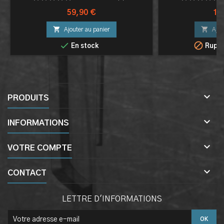
Prix
Pri
59,90 €
15


Ajouter au panier
Ajou


En stock
Ruptu

PRODUITS

INFORMATIONS

VOTRE COMPTE

CONTACT
LETTRE D'INFORMATIONS