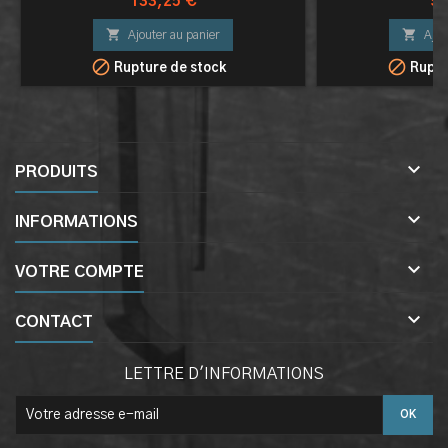
Prix
Pri
133,25 €
99


Ajouter au panier
Ajou


Rupture de stock
Ruptu

PRODUITS

INFORMATIONS

VOTRE COMPTE

CONTACT
LETTRE D'INFORMATIONS