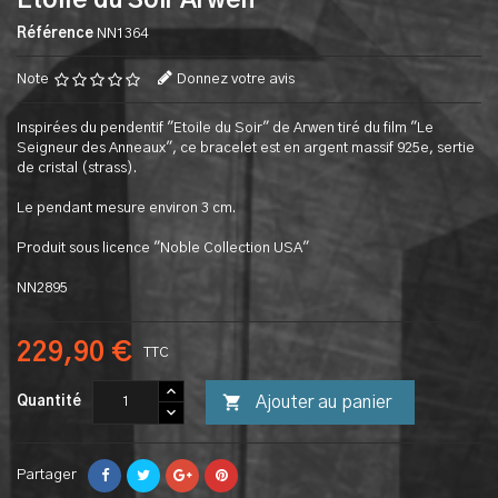
Etoile du Soir Arwen
Référence
NN1364
Note
Donnez votre avis
Inspirées du pendentif "Etoile du Soir" de Arwen tiré du film "Le
Seigneur des Anneaux", ce bracelet est en argent massif 925e, sertie
de cristal (strass).
Le pendant mesure environ 3 cm.
Produit sous licence "Noble Collection USA"
NN2895
229,90 €
TTC

Ajouter au panier
Quantité
Partager