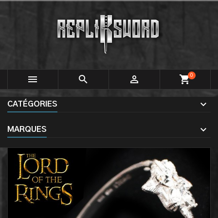
0



shopping_cart
CATÉGORIES
MARQUES