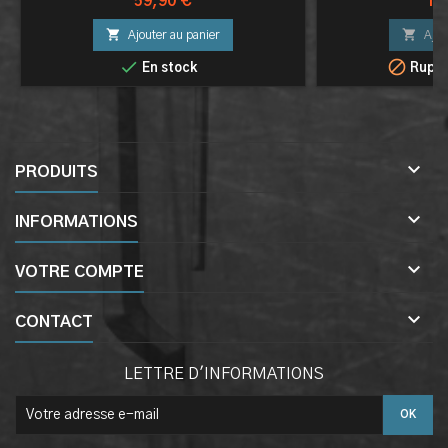
Prix
Pri
59,90 €
11


Ajouter au panier
Ajou


En stock
Ruptu

PRODUITS

INFORMATIONS

VOTRE COMPTE

CONTACT
LETTRE D'INFORMATIONS