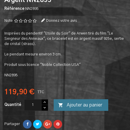
Argent NN2895
Référence
NN2895
Note
Donnez votre avis
Inspirées du pendentif "Etoile du Soir" de Arwen tiré du film "Le
Seigneur des Anneaux", ce bracelet est en argent massif 925e, sertie
de cristal (strass).
Le pendant mesure environ 3 cm.
Produit sous licence "Noble Collection USA"
NN2895
119,90 €
TTC

Ajouter au panier
Quantité
Partager