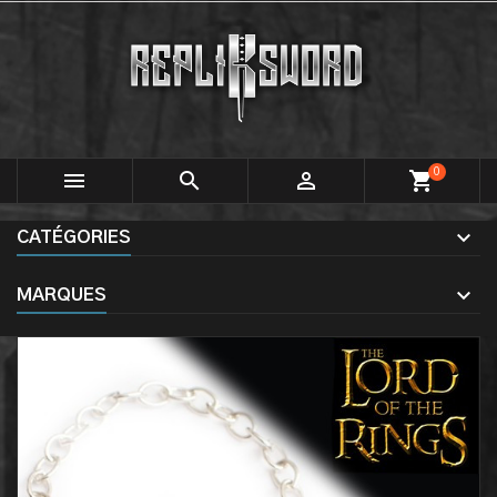
0



shopping_cart
CATÉGORIES
MARQUES