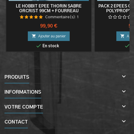
LE HOBBIT EPEE THORIN SABRE
PACK 2 EPEES OR
ORCRIST 99CM + FOURREAU
POLYPROPYL
ENTR
Commentaire(s):
1
Prix
Pri
99,90 €
59


Ajouter au panier
Ajou


En stock
E

PRODUITS

INFORMATIONS

VOTRE COMPTE

CONTACT