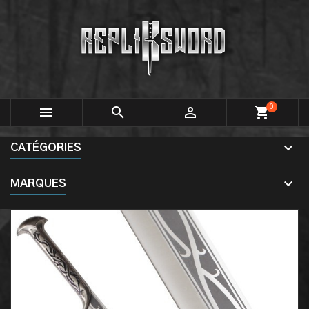
0



shopping_cart
CATÉGORIES
MARQUES