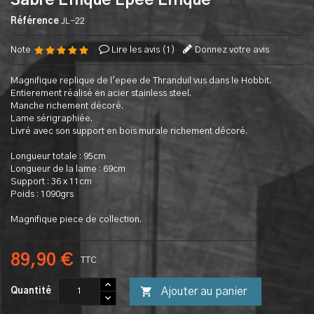
Sabre Eflique Epée Elfique
Référence
JL-22
Note
Lire les avis (
1
)
Donnez votre avis
Magnifique replique de l'epee de Thranduil vus dans le Hobbit.
Entierement réalisé en acier stainless steel.
Manche richement décoré.
Lame sérigraphiée.
Livré avec son support en bois murale richement décoré.
Longueur totale : 95cm
Longueur de la lame : 69cm
Support : 36 x 11cm
Poids : 1090grs
Magnifique piece de collection.
89,90 €
TTC

Ajouter au panier
Quantité