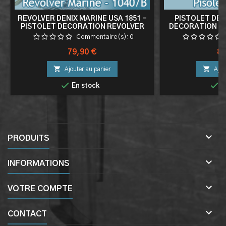
REVOLVER DENIX MARINE USA 1851 -
PISTOLET DEN
PISTOLET DECORATION REVOLVER
DECORATION RE
FACTICE - 1040/B
1
Commentaire(s):
0
Prix
Pri
79,90 €
89


Ajouter au panier
Ajou


En stock
E

PRODUITS

INFORMATIONS

VOTRE COMPTE

CONTACT