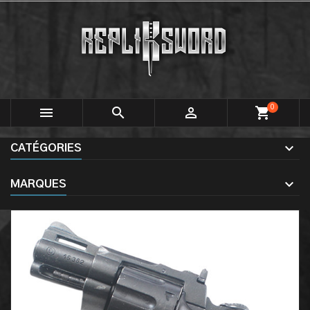
0



shopping_cart
CATÉGORIES
MARQUES