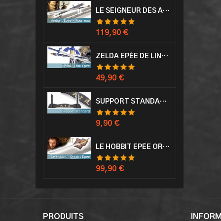
LE SEIGNEUR DES ANNEAUX EPÉE ANDURIL ARAGORN
Prix
119,90 €
ZELDA EPÉE DE LINK AVEC FOURREAU MASTER SWORD EPEE
Prix
49,90 €
SUPPORT STANDARD KATANA EPÉE
Prix
9,90 €
LE HOBBIT EPÉE ORCRIST EPÉE DE THORIN SABRE + PLAQUE MURALE EN BOIS
Prix
99,90 €
PRODUITS
INFOR