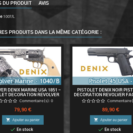
S DU PRODUIT
AVIS
ce
1007/L
RES PRODUITS DANS LA MÊME CATÉGORIE :
ER DENIX MARINE USA 1851 -
PISTOLET DENIX NOIR PIS
LET DECORATION REVOLVER
DECORATION REVOLVER FAC
FACTICE - 1040/B
1227/B
Commentaire(s):
0
Commentaire(
Prix
Prix
79,90 €
89,90 €


Ajouter au panier
Ajouter au panier


En stock
En stock