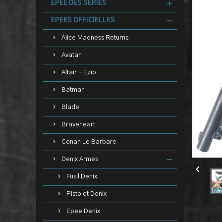
EPEE DES SERIES
EPEES OFFICIELLES
Alice Madness Returns
Avatar
Altair - Ezio
Batman
Blade
Braveheart
Conan Le Barbare
Denix Armes

Fusil Denix
Pistolet Denix
Epee Denix