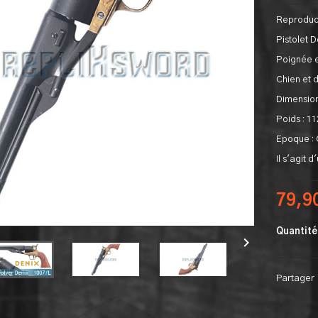
Reproduct
Pistolet D
Poignée e
Chien et d
Dimension
Poids : 1
Epoque : 
Il s'agit 
79,9
Quantité

Partager