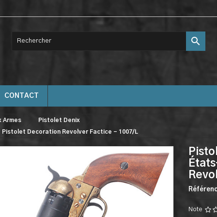

CONTACT
x Armes
Pistolet Denix
- Pistolet Decoration Revolver Factice - 1007/L
Pisto
États
Revol
Référen
Note