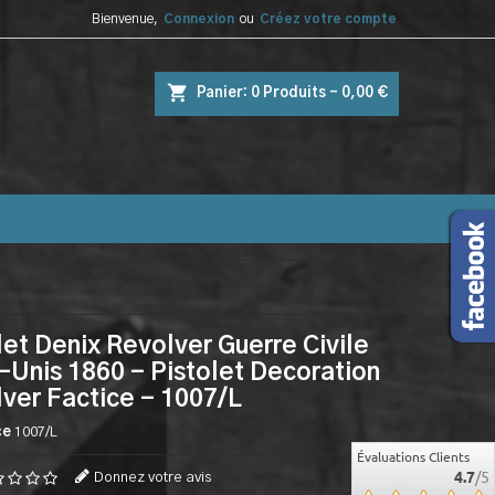
Bienvenue,
Connexion
ou
Créez votre compte
shopping_cart
Panier:
0
Produits - 0,00 €
let Denix Revolver Guerre Civile
-Unis 1860 - Pistolet Decoration
ver Factice - 1007/L
ce
1007/L
Évaluations Clients
4.7
/5
Donnez votre avis