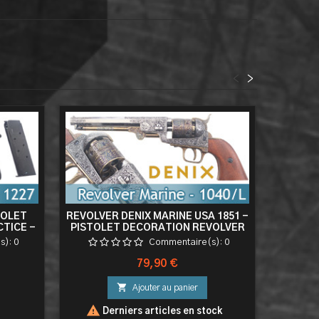
<
>
TOLET
REVOLVER DENIX MARINE USA 1851 -
REVOLVE
TICE -
PISTOLET DECORATION REVOLVER
PHYTO
FACTICE - 1040/L
RE
s):
0
Commentaire(s):
0
Prix
79,90 €

Ajouter au panier

Derniers articles en stock