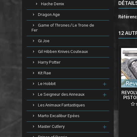
DÉTAIL
Hache Denix
Dragon Age
Référen
Game of Thrones / Le Trone de
Fer
12 AUT
Gi Joe
Gil Hibben Knives Couteaux
Harry Potter
Kit Rae
Le Hobbit
REVOLV
Le Seigneur des Anneaux
PISTO
Les Animaux Fantastiques
Marto Excalibur Epées
Master Cutlery