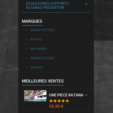
ACCESSOIRES SUPPORTS
KATANAS PRESENTOIR
MARQUES
HARRY POTTER
KIT RAE
MASAHIRO
PERFECT POINT
TEN RYU
MEILLEURES VENTES
ONE PIECE KATANA ZORO RORONOA SHUSUI EPÉE SABRE ACIER
Prix
39,90 €