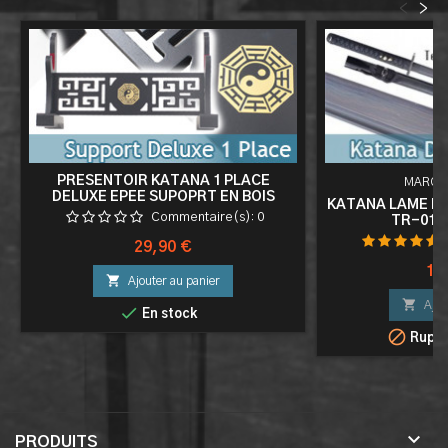
<
>
PRESENTOIR KATANA 1 PLACE
MARQU
DELUXE EPEE SUPOPRT EN BOIS
KATANA LAME D
SABRE TAO V2
Commentaire(s):
0
TR-017
Prix
29,90 €
Pri
15

Ajouter au panier

Ajou

En stock

Ruptu

PRODUITS