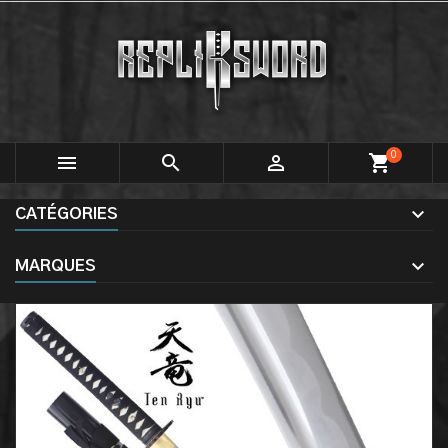
0



shopping_cart
CATÉGORIES
MARQUES