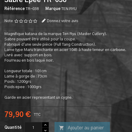
Sabre Epee TR-038
Référence
TR-038
Marque
TEN RYU
Note
Donnez votre avis
Magnifique katana de la marque Ten Ryu (Master Cutlery).
Sabre pouvant être utilisé pour la coupe.
Fabriqué d'une seule pièce (Full Tang Construction).
Lame type Maru tranchante en acier 1045 à haute teneur en carbone.
Livré avec support en bois.
Fourreau en bois laqué noir.
Longueur totale : 101cm
Lame à gorge de : 73cm
Poids : 1200grs
Poids epee : 1000grs
Garde en acier representant un cygne.
79,90 €
TTC

Ajouter au panier
Quantité