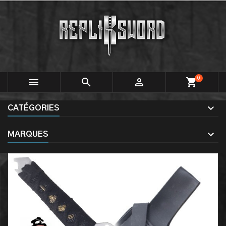
0



shopping_cart
CATÉGORIES
MARQUES