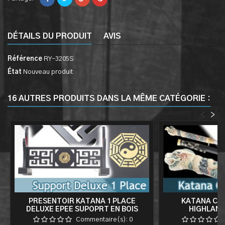
DÉTAILS DU PRODUIT
AVIS
Référence
RY-3205S
État
Nouveau produit
16 AUTRES PRODUITS DANS LA MÊME CATÉGORIE :
<
>
PRESENTOIR KATANA 1 PLACE
KATANA CO
DELUXE EPEE SUPOPRT EN BOIS
HIGHLAND
SABRE TAO V2
Commentaire(s):
0