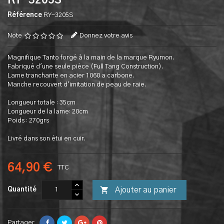
RY-3205S
Référence
RY-3205S
Note
Donnez votre avis
Magnifique Tanto forgé à la main de la marque Ryumon.
Fabriqué d'une seule pièce (Full Tang Construction).
Lame tranchante en acier 1060 a carbone.
Manche recouvert d'imitation de peau de raie.
Longueur totale : 35cm
Longueur de la lame: 20cm
Poids : 270grs
Livré dans son étui en cuir.
64,90 €
TTC

Ajouter au panier
Quantité
Partager