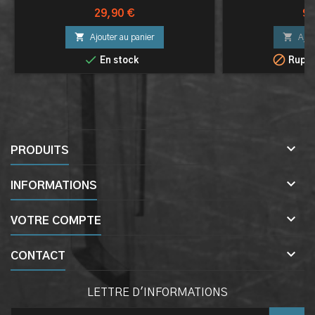
Prix
Pri
29,90 €
99


Ajouter au panier
Ajou


En stock
Ruptu

PRODUITS

INFORMATIONS

VOTRE COMPTE

CONTACT
LETTRE D'INFORMATIONS