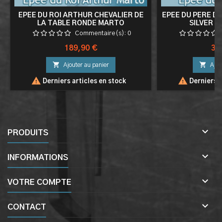
EPEE DU ROI ARTHUR CHEVALIER DE
EPEE DU PERE D
LA TABLE RONDE MARTO
SILVER E
Commentaire(s):
0
Prix
Pri
189,90 €
32


Ajouter au panier
Ajou


Derniers articles en stock
Derniers a

PRODUITS

INFORMATIONS

VOTRE COMPTE

CONTACT