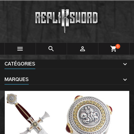
0



shopping_cart
CATÉGORIES
MARQUES