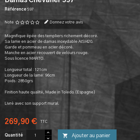
Damas Chevalier 597
Référence
597
Note
Donnez votre avis
Magnifique épée des templiers richement décoré.
Sa lame en acier de damas inoxydable AISI420.
Garde et pommeau en acier décoré.
Manche en acier recouvert de velours rouge.
Sous licence MARTO.
Longueur total : 121cm
Longueur de la lame: 96cm
Poids : 2850grs
Finition haute qualité, Made in Toledo (Espagne)
Livré avec son support mural.
269,90 €
TTC

Ajouter au panier
Quantité